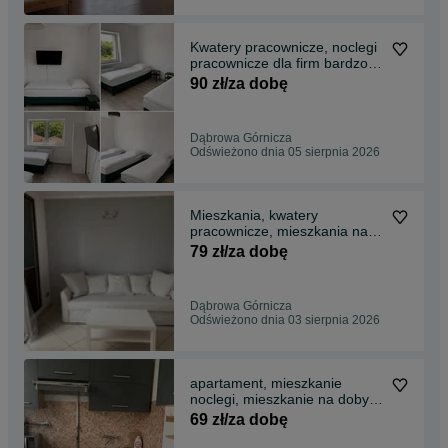
Kwatery pracownicze, noclegi
pracownicze dla firm bardzo
wysoki standard Dabrowa
90 zł/za dobę
Gornicza ul. Pękalskich 47,
nad jeziorem
Dąbrowa Górnicza
Odświeżono dnia 05 sierpnia 2026
Mieszkania, kwatery
pracownicze, mieszkania na
doby, apartament ,noclegi dla
79 zł/za dobę
pracowników Dąbrowa
Górnicza, Noclegi
pracownicze
Dąbrowa Górnicza
Odświeżono dnia 03 sierpnia 2026
apartament, mieszkanie
noclegi, mieszkanie na doby,
dla firm Dabrowa Gornicza ul.
69 zł/za dobę
1-go Maja 2 Pokoje