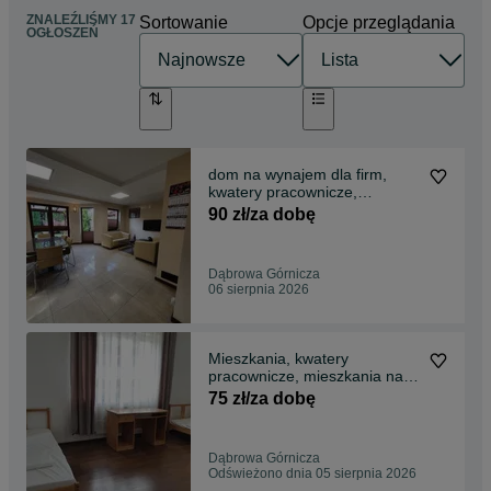
ZNALEŹLIŚMY 17
Sortowanie
Opcje przeglądania
OGŁOSZEŃ
dom na wynajem dla firm,
kwatery pracownicze,
mieszkania na doby,
90 zł/za dobę
apartament ,noclegi
Dąbrowa Górnicza
06 sierpnia 2026
Mieszkania, kwatery
pracownicze, mieszkania na
doby, apartament ,noclegi dla
75 zł/za dobę
pracowników Dąbrowa
Górnicza, Noclegi
pracownicze ul. Różana
Dąbrowa Górnicza
Odświeżono dnia 05 sierpnia 2026