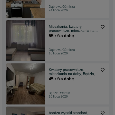
Dąbrowa Górnicza
24 lipca 2026
Mieszkania, kwatery
pracownicze, mieszkania na
doby, apartament ,noclegi dla
55 zł/za dobę
pracowników Dąbrowa
Górnicza
Dąbrowa Górnicza
16 lipca 2026
Kwatery pracownicze,
mieszkania na doby, Będzin,
Apartament ,noclegi
45 zł/za dobę
Będzin, Warpie
16 lipca 2026
bardzo wysoki standard,