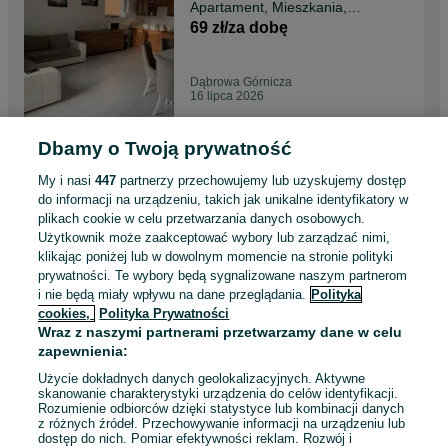
Apartament, Mieszkania,
mieszkania na doby,
69 zł/za dobę
apartament , Noclegi
pracownicze, bardzo, wysoki
standard
Dąbrowa Górnicza
16 lipca 2026
Dbamy o Twoją prywatność
dom na wynajem dla firm,
kwatery pracownicze,
My i nasi
447
partnerzy przechowujemy lub uzyskujemy dostęp
mieszkania na doby,
60 zł/za dobę
do informacji na urządzeniu, takich jak unikalne identyfikatory w
apartament ,noclegi ul.
plikach cookie w celu przetwarzania danych osobowych.
janowska dla pracowników
Użytkownik może zaakceptować wybory lub zarządzać nimi,
Dąbrowa Górnicza
Dąbrowa Górnicza
klikając poniżej lub w dowolnym momencie na stronie polityki
16 lipca 2026
prywatności. Te wybory będą sygnalizowane naszym partnerom
i nie będą miały wpływu na dane przeglądania.
Polityka
cookies,
Polityka Prywatności
komfortowe noclegi, pokoje,
Wraz z naszymi partnerami przetwarzamy dane w celu
apartamenty dla firm Dabrowa
zapewnienia:
Górnicza
60 zł/za dobę
Użycie dokładnych danych geolokalizacyjnych. Aktywne
skanowanie charakterystyki urządzenia do celów identyfikacji.
Rozumienie odbiorców dzięki statystyce lub kombinacji danych
Dąbrowa Górnicza
z różnych źródeł. Przechowywanie informacji na urządzeniu lub
15 lipca 2026
dostęp do nich. Pomiar efektywności reklam. Rozwój i